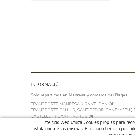
INFORMACIÓ
Solo repartimos en Manresa y comarca del Bages.
TRANSPORTE MANRESA Y SANT JOAN 6€
TRANSPORTE CALLÚS, SANT PEDOR, SANT VICENÇ 
CASTELLET Y SANT FRUITÓS 8€
TRANSPORTE NAVARCLES Y ARTÉS 10€
Este sitio web utiliza Cookies propias para rec
TRANSPORTE EN EL RESTO DEL BAGES 14€
instalación de las mismas. El usuario tiene la posib
GRATIS A PARTIR DE 100€