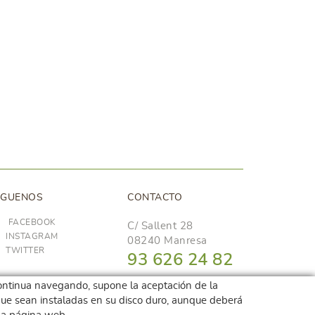
ÍGUENOS
CONTACTO
FACEBOOK
C/ Sallent 28
INSTAGRAM
08240 Manresa
TWITTER
93 626 24 82
689 48 94 10
i continua navegando, supone la aceptación de la
r que sean instaladas en su disco duro, aunque deberá
hola@frescoop.coop