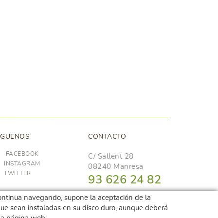
ÍGUENOS
CONTACTO
FACEBOOK
C/ Sallent 28
INSTAGRAM
08240 Manresa
TWITTER
93 626 24 82
689 48 94 10
i continua navegando, supone la aceptación de la
r que sean instaladas en su disco duro, aunque deberá
hola@frescoop.coop