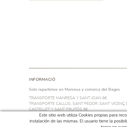
INFORMACIÓ
Solo repartimos en Manresa y comarca del Bages.
TRANSPORTE MANRESA Y SANT JOAN 6€
TRANSPORTE CALLÚS, SANT PEDOR, SANT VICENÇ 
CASTELLET Y SANT FRUITÓS 8€
TRANSPORTE NAVARCLES Y ARTÉS 10€
Este sitio web utiliza Cookies propias para rec
TRANSPORTE EN EL RESTO DEL BAGES 14€
instalación de las mismas. El usuario tiene la posib
GRATIS A PARTIR DE 100€