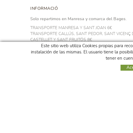
INFORMACIÓ
Solo repartimos en Manresa y comarca del Bages.
TRANSPORTE MANRESA Y SANT JOAN 6€
TRANSPORTE CALLÚS, SANT PEDOR, SANT VICENÇ 
CASTELLET Y SANT FRUITÓS 8€
TRANSPORTE NAVARCLES Y ARTÉS 10€
Este sitio web utiliza Cookies propias para rec
TRANSPORTE EN EL RESTO DEL BAGES 14€
instalación de las mismas. El usuario tiene la posib
GRATIS A PARTIR DE 100€
tener en cuen
Ac
Podéis recoger vestro pedido sin coste de transporte en
* MENGEMBAGES-MAGATZEM c/ Sallent 28 Manresa
miércoles i viernes de 12:00h a 17:00h.
* SUPERCOOP Mercat de Puigmercadal
miércoles y viernes de 16h a 19h - sábado de 10h a 14
POLÍTICA DE COOKIES
AVISO LEGAL
CONDICIONES DE USO