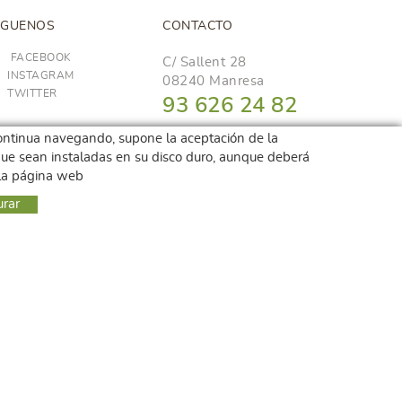
ÍGUENOS
CONTACTO
FACEBOOK
C/ Sallent 28
INSTAGRAM
08240 Manresa
TWITTER
93 626 24 82
689 48 94 10
i continua navegando, supone la aceptación de la
r que sean instaladas en su disco duro, aunque deberá
hola@frescoop.coop
 la página web
urar
Distribuido por:
BerTIC Informàtica