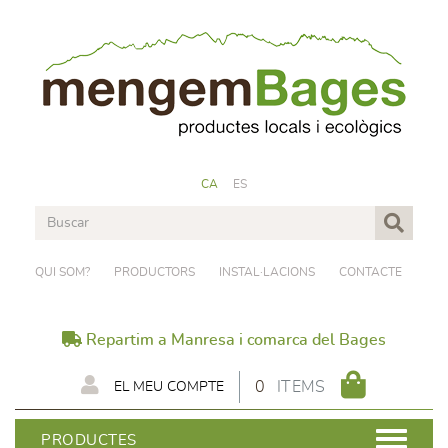
CA
ES
QUI SOM?
PRODUCTORS
INSTAL·LACIONS
CONTACTE
Repartim a Manresa i comarca del Bages
0
ITEMS
EL MEU COMPTE
PRODUCTES