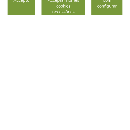
Accepto
Acceptar només
Com
cookies
configurar
COM COMPRAR
necessàries
CANVIS I DEVOLUCIONS
SEGUEIX-NOS
FACEBOOK
INSTAGRAM
TWITTER
CONTACTE
C/ Sallent 28
08240 Manresa
93 626 24 82
689 48 94 10
hola@frescoop.coop